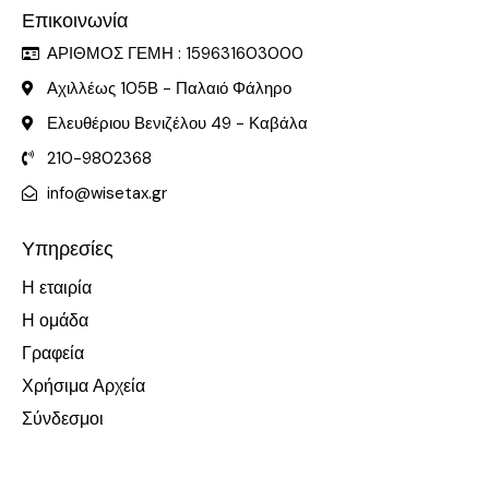
Επικοινωνία
ΑΡΙΘΜΟΣ ΓΕΜΗ : 159631603000
Αχιλλέως 105Β - Παλαιό Φάληρο
Ελευθέριου Βενιζέλου 49 - Καβάλα
210-9802368
info@wisetax.gr
Υπηρεσίες
Η εταιρία
Η ομάδα
Γραφεία
Χρήσιμα Αρχεία
Σύνδεσμοι